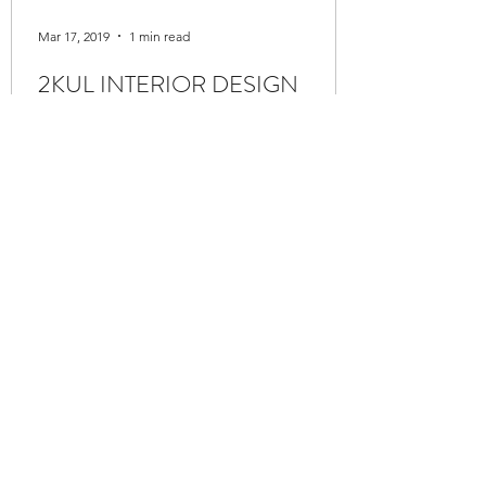
Mar 17, 2019
1 min read
2KUL INTERIOR DESIGN
MIESZKANIE NA STRYCHU PEŁNE BIELI
Szkolne korytarze zmieniają się na lepsze!
Dla dzieciaków zaprojektowałyśmy
korytarze - mają być miłe,...
2kul interior design
©2019 by 2kul interior design. Proudly created with